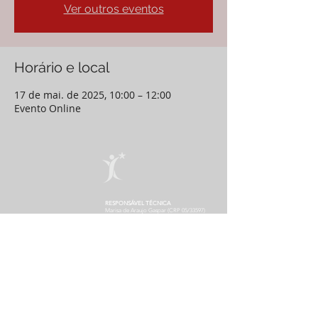
Ver outros eventos
Horário e local
17 de mai. de 2025, 10:00 – 12:00
Evento Online
RESPONSÁVEL TÉCNICA
Marisa de Araujo Gaspar (CRP 05/33597)
SEDE DO INSTITUTO
Rua Engenheiro Enaldo Cravo Peixoto
Tijuca - Rio de Janeiro - RJ - Brasil
CONTATO da Secretaria
De segunda à sexta - das 10h às 19h
(21) 99960-8990