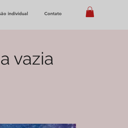
são individual
Contato
a vazia