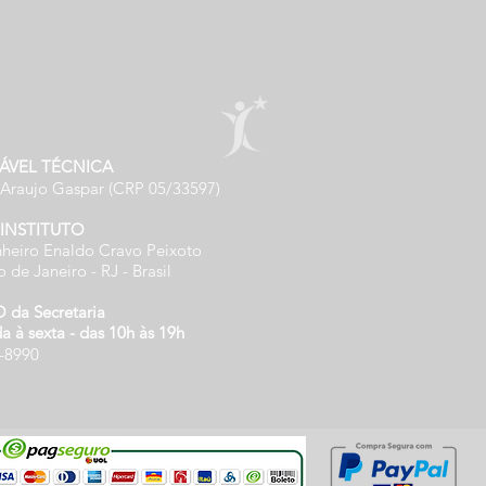
ÁVEL TÉCNICA
 Araujo Gaspar (CRP 05/33597)
 INSTITUTO
heiro Enaldo Cravo Peixoto
o de Janeiro - RJ - Brasil
da Secretaria
 à sexta - das 10h às 19h
0-8990