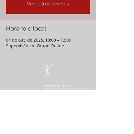
Ver outros eventos
Horário e local
04 de out. de 2025, 10:00 – 12:00
Supervisão em Grupo Online
RESPONSÁVEL TÉCNICA
Marisa de Araujo Gaspar (CRP 05/33597)
SEDE DO INSTITUTO
Rua Engenheiro Enaldo Cravo Peixoto
Tijuca - Rio de Janeiro - RJ - Brasil
CONTATO da Secretaria
De segunda à sexta - das 10h às 19h
(21) 99960-8990