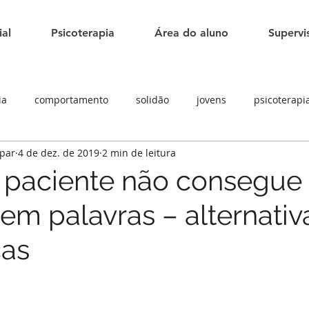
ial
Psicoterapia
Área do aluno
Supervi
ia
comportamento
solidão
jovens
psicoterapi
spar
4 de dez. de 2019
2 min de leitura
ne
adolescentes
paciente não consegue
em palavras – alternativ
cas