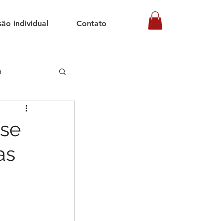
são individual
Contato
a
 se
as