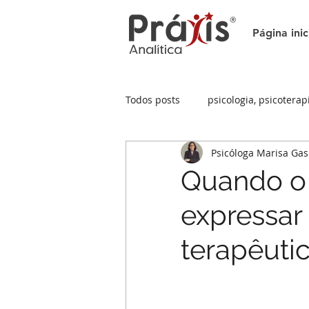
Página inic
Todos posts
psicologia, psicoterap
Psicóloga Marisa Ga
psicologia
atendimento onli
Quando o 
expressar 
terapêuti