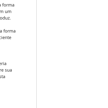
a forma 
 em um 
roduz.
a forma 
iente 
ria 
re sua 
sta 