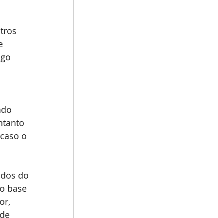
tros 
e 
ogo 
ndo 
ntanto 
caso o 
údos do 
mo base 
or, 
de 