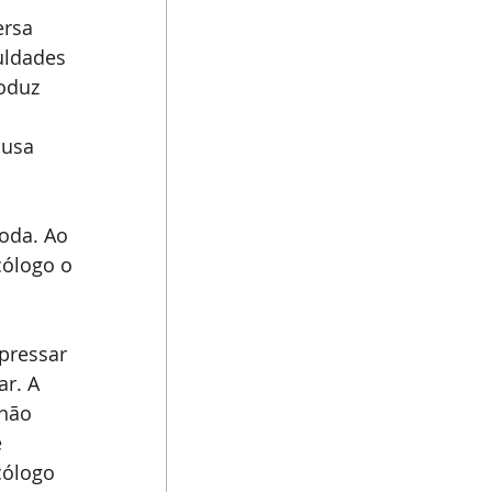
ersa 
uldades 
oduz 
 usa 
oda. Ao 
cólogo o 
pressar 
r. A 
não 
 
cólogo 