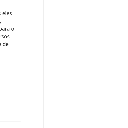
 eles 
, 
para o 
rsos 
 de 