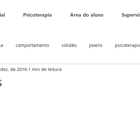
ial
Psicoterapia
Área do aluno
Supervi
ia
comportamento
solidão
jovens
psicoterapi
 dez. de 2016
1 min de leitura
ne
adolescentes
s