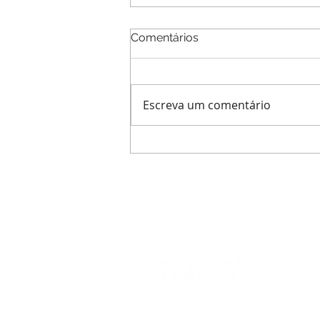
Comentários
Escreva um comentário
O que é a dependência emo
RESPONS
Marisa de
SEDE DO
Rua Engen
Tijuca - Ri
CONTATO 