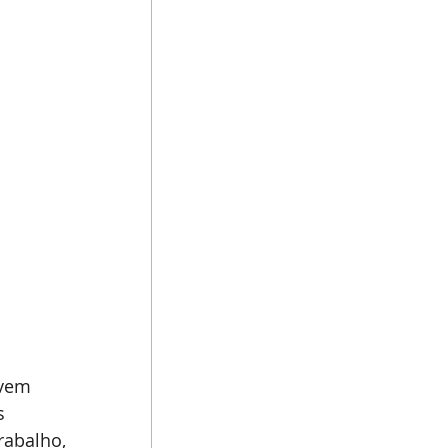
vem 
s 
abalho, 