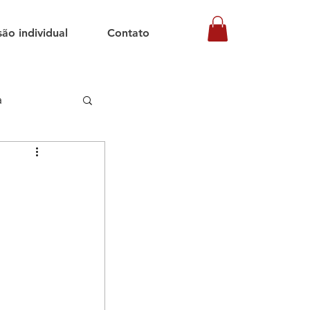
são individual
Contato
a